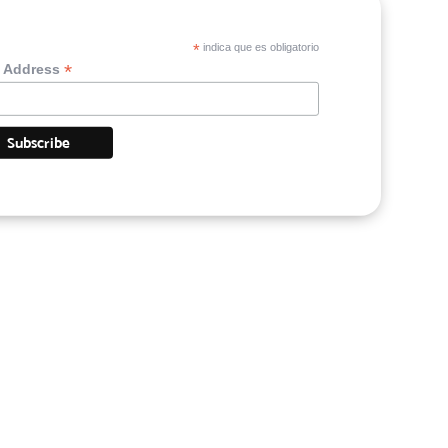
*
indica que es obligatorio
*
l Address