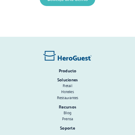
Mepco Bill Online
Looking to expand your social media? Visit this helpful blog
Producto
Soluciones
Retail
Hoteles
Restaurantes
Recursos
Blog
Prensa
Soporte