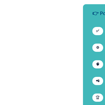
👉 Po
✅
⚙️
🧠
📲
‍🏆