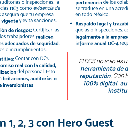
uditorías o inspecciones, la
de los colab
pertenencia
ncias
como
evidencia de
DC3
se traduce en una acred
as asegura que tu empresa
en todo México.
y evita sanciones.
 vigente
Respaldo legal y trazab
Certificar las
quejas o inspecciones, 
ión de riesgos:
los trabajadores
realicen
legalmente a la empres
,
requ
res adecuados de seguridad
informe anual DC-4
res o incumplimientos.
Contar con DC3
titiva:
El DC3 no solo es u
miso real con la calidad,
herramienta de d
del personal. Esto
lización
. Con 
reputación
en
licitaciones, auditorías o
100% digital, a
.
e inversionistas
instit
n 1, 2, 3 con Hero Guest