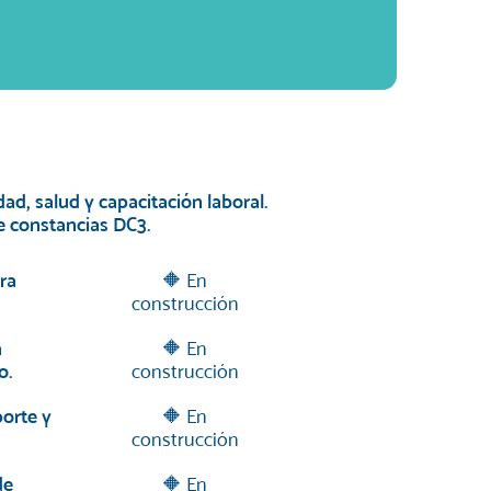
d, salud y capacitación laboral.
e constancias DC3.
ra
🔶 En
construcción
a
🔶 En
o.
construcción
porte y
🔶 En
construcción
de
🔶 En