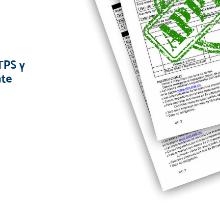
TPS y
nte