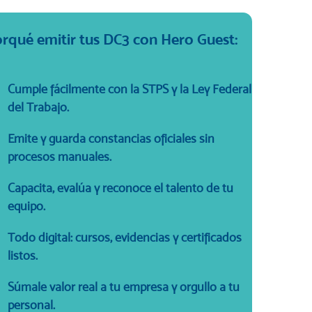
rqué emitir tus DC3 con Hero Guest:
Cumple fácilmente con la STPS y la Ley Federal
del Trabajo.
Emite y guarda constancias oficiales sin
procesos manuales.
Capacita, evalúa y reconoce el talento de tu
equipo.
Todo digital: cursos, evidencias y certificados
listos.
Súmale valor real a tu empresa y orgullo a tu
personal.