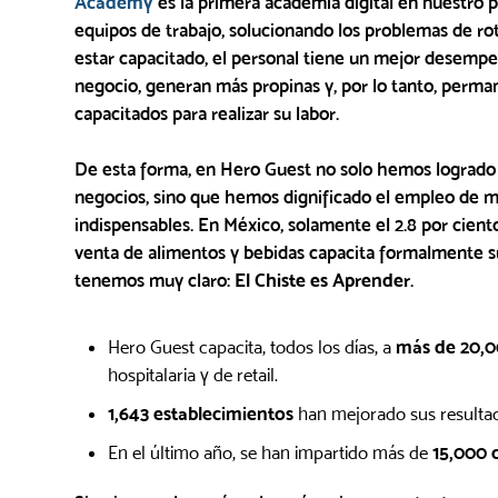
Academy
es la primera academia digital en nuestro p
equipos de trabajo, solucionando los problemas de ro
estar capacitado, el personal tiene un mejor desempeñ
negocio, generan más propinas y, por lo tanto, perm
capacitados para realizar su labor.
De esta forma, en Hero Guest no solo hemos lograd
negocios, sino que hemos dignificado el empleo de m
indispensables. En México, solamente el 2.8 por cien
venta de alimentos y bebidas capacita formalmente s
tenemos muy claro:
El Chiste es Aprender
.
Hero Guest capacita, todos los días, a
más de 20,0
hospitalaria y de retail.
1,643 establecimientos
han mejorado sus resultado
En el último año, se han impartido más de
15,000 