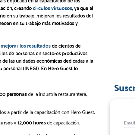
aís enfocada en la capacitación de los
tación, creando
círculos virtuosos
, ya que al
o en su trabajo, mejoran los resultados del
anecen en su trabajo más motivados y
o
mejorar los resultados
de cientos de
iles de personas en sectores productivos
to de las unidades económicas dedicadas a la
u personal (INEGI). En Hero Guest lo
Susc
00 personas
de la industria restaurantera,
s a partir de la capacitación con Hero Guest.
cursos
y
12,000 horas
de capacitación.
Emai