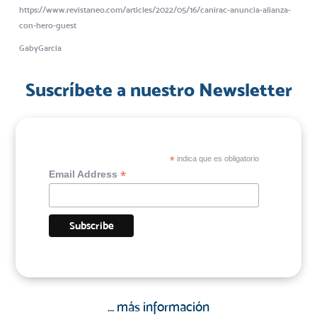
https://www.revistaneo.com/articles/2022/05/16/canirac-anuncia-alianza-
con-hero-guest
GabyGarcia
Suscríbete a nuestro Newsletter
*
indica que es obligatorio
*
Email Address
... más información